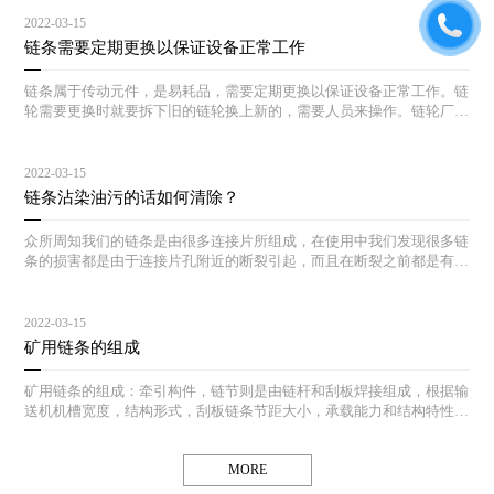
2022-03-15
链条需要定期更换以保证设备正常工作
链条属于传动元件，是易耗品，需要定期更换以保证设备正常工作。链
轮需要更换时就要拆下旧的链轮换上新的，需要人员来操作。链轮厂也
会对不同的产品给出相应的安装使用建议，给用户进行链轮安装时用来
参考。
2022-03-15
链条沾染油污的话如何清除？
众所周知我们的链条是由很多连接片所组成，在使用中我们发现很多链
条的损害都是由于连接片孔附近的断裂引起，而且在断裂之前都是有先
兆的：孔周围产生微小裂纹直至断裂。
2022-03-15
矿用链条的组成
矿用链条的组成：牵引构件，链节则是由链杆和刮板焊接组成，根据输
送机机槽宽度，结构形式，刮板链条节距大小，承载能力和结构特性的
不同，链条和刮板有各种不同的形式。
MORE