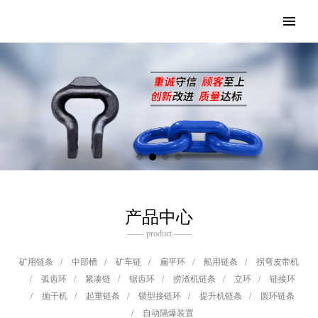
产品中心
—— product ——
矿用链条
/
中部槽
/
矿车链
/
扁平环
/
船用链条
/
拐弯皮带机
/
弧齿环
/
紧凑链
/
锯齿环
/
捞渣机链条
/
立环
/
链接环
/
抛干机
/
起重链条
/
锁型接链环
/
提升机链条
/
圆环链条
/
自动隔爆装置