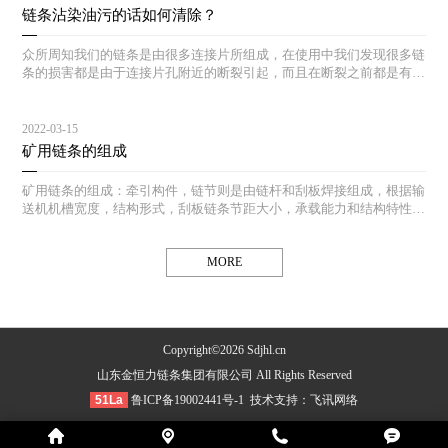
链条沾染油污的话如何清除？
众所周知我们的链条是由很多连接片所组成，在使用中我们发现很多链
条的损害都是由于连接片孔附近的断裂引起，而且在断裂之前都是有先
兆的：孔周围产生微小裂纹直至断裂。
2022-03-15
矿用链条的组成
矿用链条的组成：牵引构件，链节则是由链杆和刮板焊接组成，根据输
送机机槽宽度，结构形式，刮板链条节距大小，承载能力和结构特性的
不同，链条和刮板有各种不同的形式。
MORE
Copyright©2026 Sdjhl.cn
山东金恒力链条集团有限公司 All Rights Reserved
51La
鲁ICP备19002441号-1
技术支持：
飞讯网络