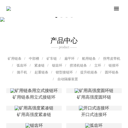
产品中心
—— product ——
矿用链条
/
中部槽
/
矿车链
/
扁平环
/
船用链条
/
拐弯皮带机
/
弧齿环
/
紧凑链
/
锯齿环
/
捞渣机链条
/
立环
/
链接环
/
抛干机
/
起重链条
/
锁型接链环
/
提升机链条
/
圆环链条
/
自动隔爆装置
矿用链条用立式接链环
矿用高强度圆环链
矿用高强度紧凑链
开口式连接环