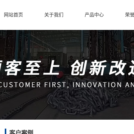
网站首页
关于我们
产品中心
荣
公司简介
矿用链条
企业文化
中部槽
厂房车间
矿车链
扁平环
船用链条
拐弯皮带机
弧齿环
紧凑链
锯齿环
客户案例