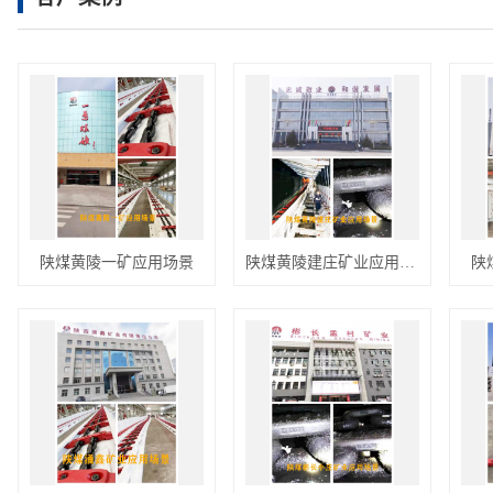
捞渣机链条
立环
链接环
抛干机
起重链条
锁型接链环
陕煤黄陵一矿应用场景
陕煤黄陵建庄矿业应用场景
陕
提升机链条
圆环链条
自动隔爆装置