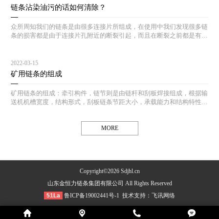
链条沾染油污的话如何清除？
众所周知我们的链条是由很多连接片所组成，在使用中我们发现很多链
条的损害都是由于连接片孔附近的断裂引起，而且在断裂之前都是有先
兆的：孔周围产生微小裂纹直至断裂。
2022-03-15
矿用链条的组成
矿用链条的组成：牵引构件，链节则是由链杆和刮板焊接组成，根据输
送机机槽宽度，结构形式，刮板链条节距大小，承载能力和结构特性的
不同，链条和刮板有各种不同的形式。
MORE
Copyright©2026 Sdjhl.cn
山东金恒力链条集团有限公司 All Rights Reserved
51La
鲁ICP备19002441号-1
技术支持：
飞讯网络