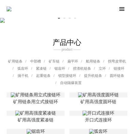
产品中心
—— product ——
矿用链条
/
中部槽
/
矿车链
/
扁平环
/
船用链条
/
拐弯皮带机
/
弧齿环
/
紧凑链
/
锯齿环
/
捞渣机链条
/
立环
/
链接环
/
抛干机
/
起重链条
/
锁型接链环
/
提升机链条
/
圆环链条
/
自动隔爆装置
矿用链条用立式接链环
矿用高强度圆环链
矿用高强度紧凑链
开口式连接环