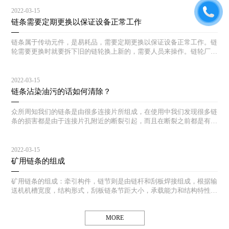
2022-03-15
链条需要定期更换以保证设备正常工作
链条属于传动元件，是易耗品，需要定期更换以保证设备正常工作。链
轮需要更换时就要拆下旧的链轮换上新的，需要人员来操作。链轮厂也
会对不同的产品给出相应的安装使用建议，给用户进行链轮安装时用来
参考。
2022-03-15
链条沾染油污的话如何清除？
众所周知我们的链条是由很多连接片所组成，在使用中我们发现很多链
条的损害都是由于连接片孔附近的断裂引起，而且在断裂之前都是有先
兆的：孔周围产生微小裂纹直至断裂。
2022-03-15
矿用链条的组成
矿用链条的组成：牵引构件，链节则是由链杆和刮板焊接组成，根据输
送机机槽宽度，结构形式，刮板链条节距大小，承载能力和结构特性的
不同，链条和刮板有各种不同的形式。
MORE