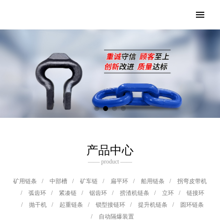
产品中心
—— product ——
矿用链条
/
中部槽
/
矿车链
/
扁平环
/
船用链条
/
拐弯皮带机
/
弧齿环
/
紧凑链
/
锯齿环
/
捞渣机链条
/
立环
/
链接环
/
抛干机
/
起重链条
/
锁型接链环
/
提升机链条
/
圆环链条
/
自动隔爆装置